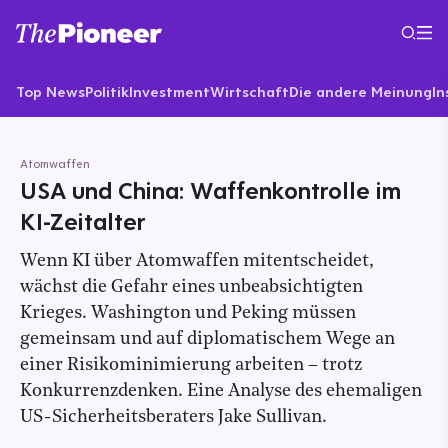
Top News
Politik
Investment
Wirtschaft
Die andere Meinung
In
Atomwaffen
USA und China: Waffenkontrolle im
KI-Zeitalter
Wenn KI über Atomwaffen mitentscheidet,
wächst die Gefahr eines unbeabsichtigten
Krieges. Washington und Peking müssen
gemeinsam und auf diplomatischem Wege an
einer Risikominimierung arbeiten – trotz
Konkurrenzdenken. Eine Analyse des ehemaligen
US-Sicherheitsberaters Jake Sullivan.