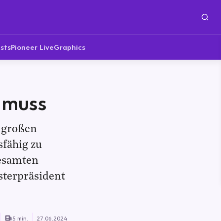
sts
Pioneer Live
Graphics
 muss
 großen
sfähig zu
gesamten
sterpräsident
5 min.
27.06.2024