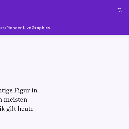
sts
Pioneer Live
Graphics
tige Figur in
en meisten
k gilt heute