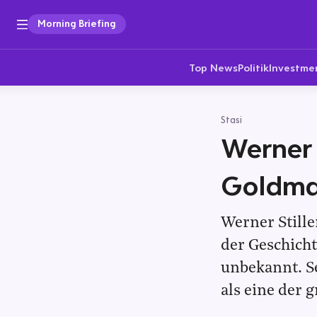
Morning Briefing
Top News
Politik
Investme
Stasi
Werner 
Goldma
Werner Stille
der Geschicht
unbekannt. Se
als eine der 