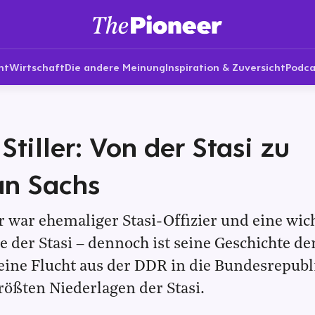
nt
Wirtschaft
Die andere Meinung
Inspiration & Zuversicht
Podca
Stiller: Von der Stasi zu
n Sachs
r war ehemaliger Stasi-Offizier und eine wich
e der Stasi – dennoch ist seine Geschichte d
ine Flucht aus der DDR in die Bundesrepubli
größten Niederlagen der Stasi.