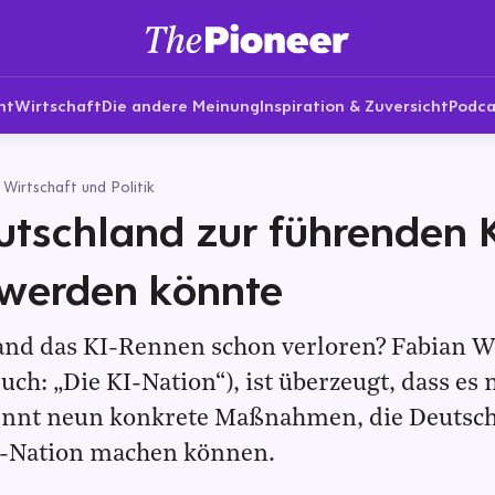
nt
Wirtschaft
Die andere Meinung
Inspiration & Zuversicht
Podca
irtschaft und Politik
tschland zur führenden 
 werden könnte
and das KI-Rennen schon verloren? Fabian W
uch: „Die KI-Nation“), ist überzeugt, dass es 
 nennt neun konkrete Maßnahmen, die Deutsch
-Nation machen können.