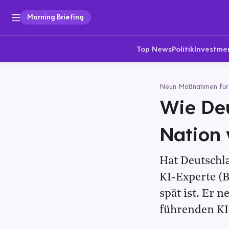
Morning Briefing
Top News
Politik
Investme
Neun Maßnahmen für W
Wie Deu
Nation
Hat Deutschl
KI-Experte (B
spät ist. Er
führenden KI