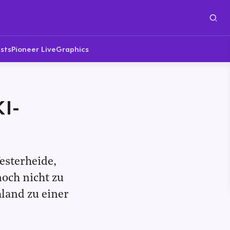
sts
Pioneer Live
Graphics
KI-
esterheide,
noch nicht zu
land zu einer