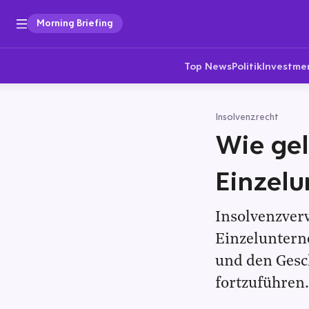
Morning Briefing
Top News
Politik
Investme
Insolvenzrecht
Wie gel
Einzel
Insolvenzverw
Einzeluntern
und den Gesc
fortzuführen.