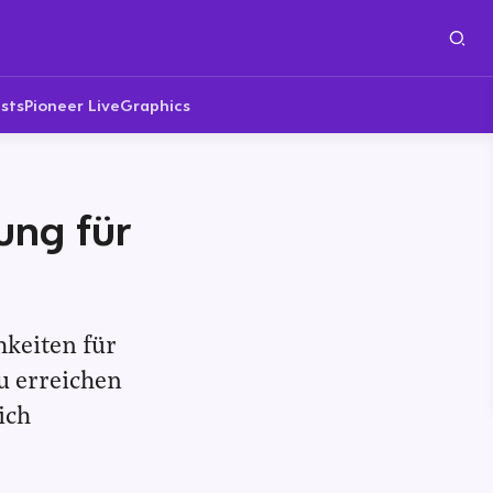
sts
Pioneer Live
Graphics
ung für
hkeiten für
u erreichen
ich