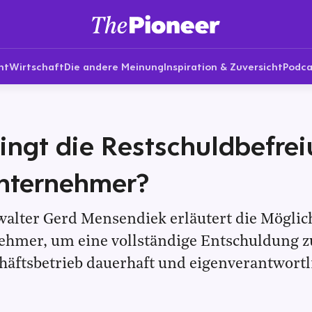
nt
Wirtschaft
Die andere Meinung
Inspiration & Zuversicht
Podca
ingt die Restschuldbefrei
unternehmer?
alter Gerd Mensendiek erläutert die Möglic
ehmer, um eine vollständige Entschuldung z
häftsbetrieb dauerhaft und eigenverantwortl