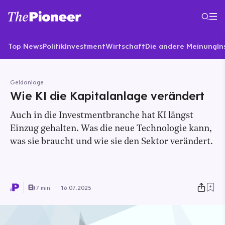
Top News
Politik
Investment
Wirtschaft
Die andere Meinung
In
Geldanlage
Wie KI die Kapitalanlage verändert
Auch in die Investmentbranche hat KI längst
Einzug gehalten. Was die neue Technologie kann,
was sie braucht und wie sie den Sektor verändert.
7 min.
16.07.2025