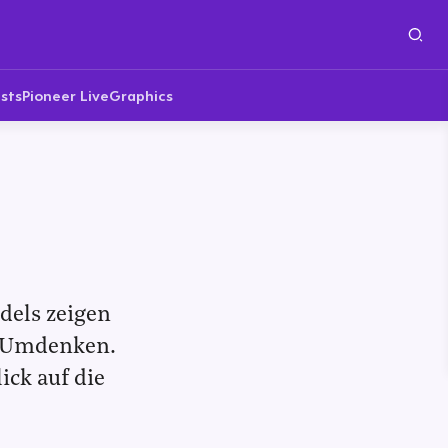
sts
Pioneer Live
Graphics
dels zeigen
n Umdenken.
ick auf die