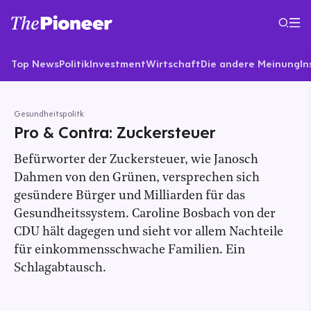
Top News
Politik
Investment
Wirtschaft
Die andere Meinung
In
Gesundheitspolitk
Pro & Contra: Zuckersteuer
Befürworter der Zuckersteuer, wie Janosch
Dahmen von den Grünen, versprechen sich
gesündere Bürger und Milliarden für das
Gesundheitssystem. Caroline Bosbach von der
CDU hält dagegen und sieht vor allem Nachteile
für einkommensschwache Familien. Ein
Schlagabtausch.