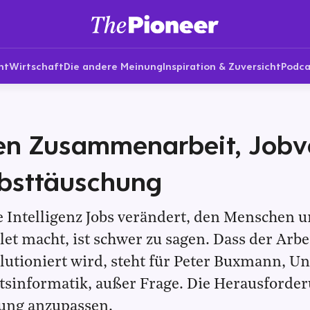
nt
Wirtschaft
Die andere Meinung
Inspiration & Zuversicht
Podca
n Zusammenarbeit, Jobve
lbsttäuschung
 Intelligenz Jobs verändert, den Menschen u
let macht, ist schwer zu sagen. Dass der Arb
lutioniert wird, steht für Peter Buxmann, Un
tsinformatik, außer Frage. Die Herausforderu
ung anzupassen.