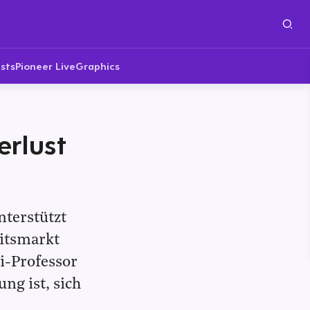
sts
Pioneer Live
Graphics
rlust
nterstützt
eitsmarkt
i-Professor
ng ist, sich