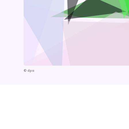
©
dpa