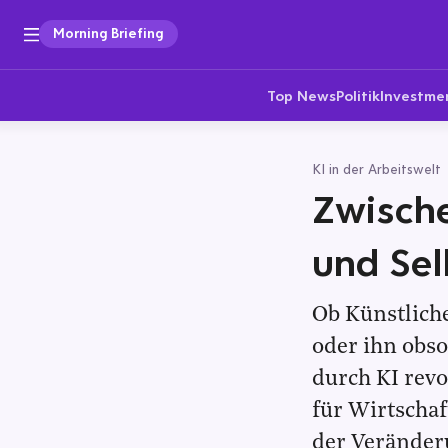
Morning Briefing
Top News
Politik
Investme
KI in der Arbeitswelt
Zwische
und Se
Ob Künstliche
oder ihn obso
durch KI revo
für Wirtschaf
der Veränder