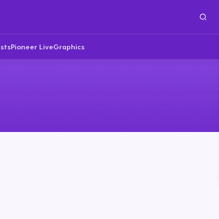
sts
Pioneer Live
Graphics