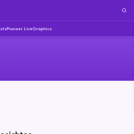
sts
Pioneer Live
Graphics