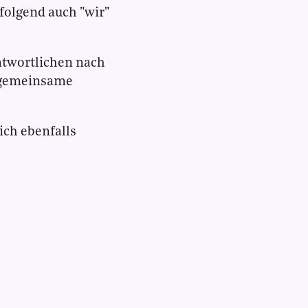
olgend auch "wir"
ntwortlichen nach
s gemeinsame
ch ebenfalls