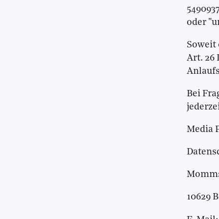
549093
oder "u
Soweit
Art. 26
Anlaufs
Bei Fra
jederze
Media 
Datens
Mommse
10629 B