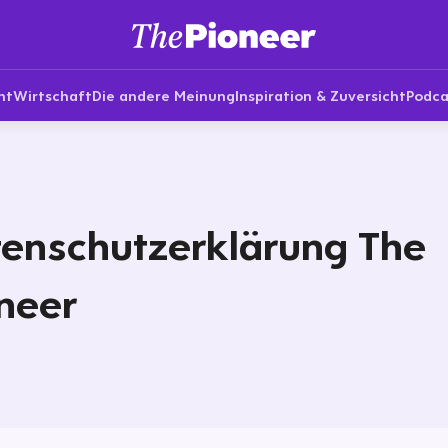
nt
Wirtschaft
Die andere Meinung
Inspiration & Zuversicht
Podca
enschutzerklärung The
neer