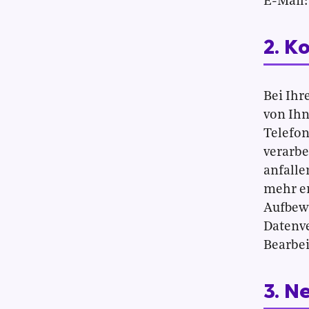
E-Mail
2. K
Bei Ihr
von Ihn
Telefo
verarbe
anfalle
mehr er
Aufbewa
Datenve
Bearbei
3. N