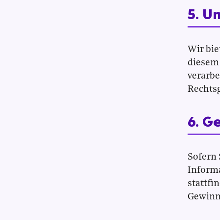
5. U
Wir bie
diesem
verarbe
Rechtsg
6. G
Sofern 
Inform
stattfi
Gewinn