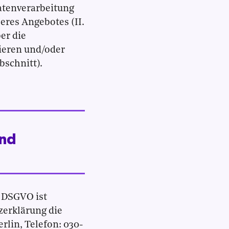
atenverarbeitung
eres Angebotes (II.
er die
rieren und/oder
bschnitt).
und
7 DSGVO ist
zerklärung die
lin, Telefon: 030-