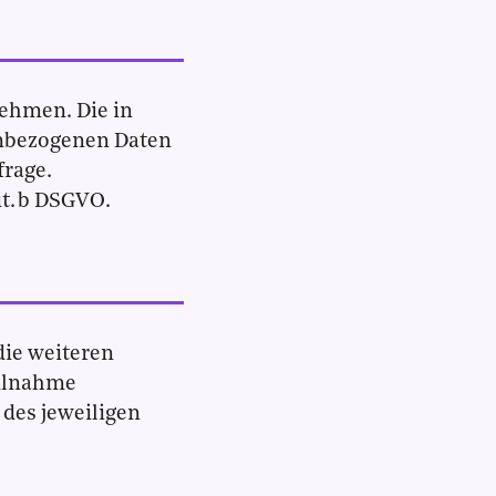
nehmen. Die in
nbezogenen Daten
frage.
it. b DSGVO.
die weiteren
eilnahme
des jeweiligen