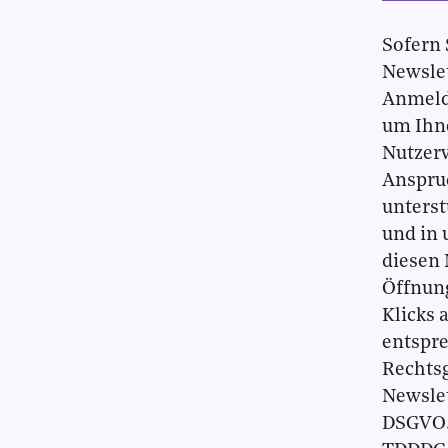
Sofern 
Newslet
Anmeld
um Ihne
Nutzerv
Anspruc
unters
und in 
diesen 
Öffnung
Klicks 
entspre
Rechtsg
Newslet
DSGVO. 