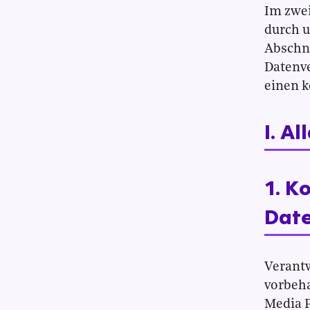
Im zwei
durch u
Abschni
Datenve
einen k
I. A
1. K
Date
Verantw
vorbeha
Media P