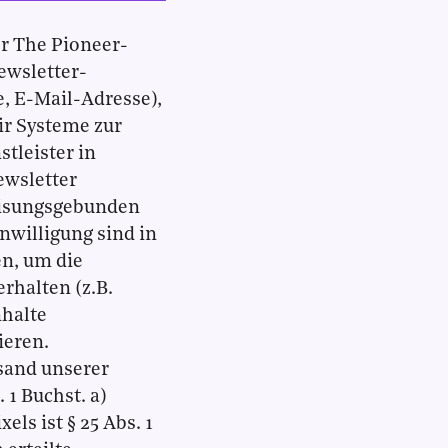
er The Pioneer-
ewsletter-
 E-Mail-Adresse),
ir Systeme zur
tleister in
ewsletter
eisungsgebunden
nwilligung sind in
n, um die
rhalten (z.B.
nhalte
ieren.
sand unserer
 1 Buchst. a)
ls ist § 25 Abs. 1