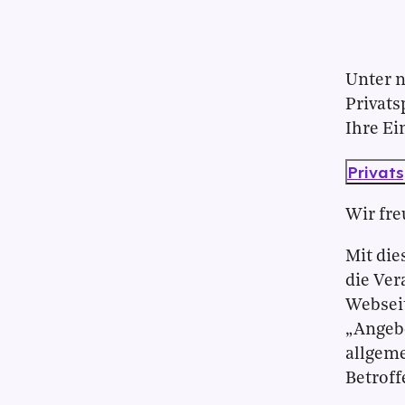
Unter 
Privats
Ihre Ei
Privat
Wir fre
Mit die
die Ver
Webseit
„Angebo
allgeme
Betroff