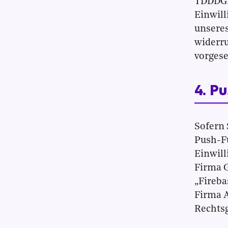
TDDDG. 
Einwil
unseres
widerru
vorgese
4. P
Sofern 
Push-Fu
Einwill
Firma G
„Fireba
Firma A
Rechtsg