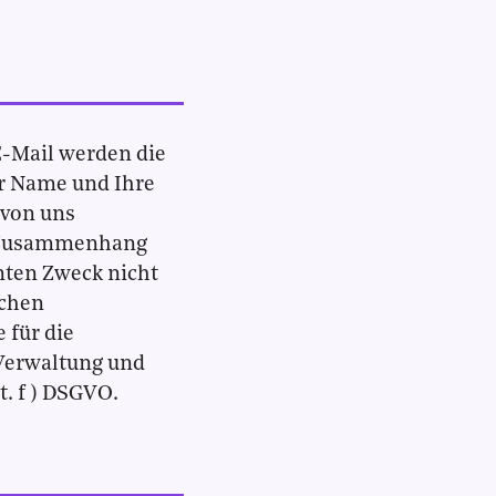
E-Mail werden die
hr Name und Ihre
 von uns
em Zusammenhang
nten Zweck nicht
ichen
 für die
 Verwaltung und
t. f ) DSGVO.