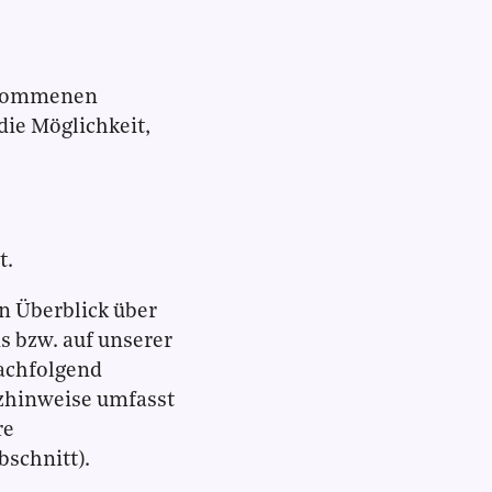
genommenen
die Möglichkeit,
t.
n Überblick über
s bzw. auf unserer
achfolgend
tzhinweise umfasst
re
bschnitt).