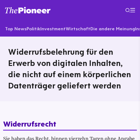
Top News
Politik
Investment
Wirtschaft
Die andere Meinung
In
Widerrufsbelehrung für den
Erwerb von digitalen Inhalten,
die nicht auf einem körperlichen
Datenträger geliefert werden
Widerrufsrecht
Sie haben das Recht, binnen vierzehn Tagen ohne Angabe