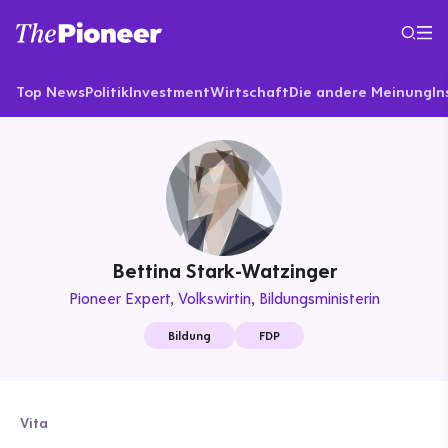
Top News
Politik
Investment
Wirtschaft
Die andere Meinung
In
Bettina Stark-Watzinger
Pioneer Expert
Volkswirtin, Bildungsministerin
Bildung
FDP
Vita