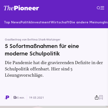
Top News
Politik
Investment
Wirtschaft
Die andere Meinung
In
Gastbeitrag von Bettina Stark-Watzinger
5 Sofortmaßnahmen für eine
moderne Schulpolitik
Die Pandemie hat die gravierenden Defizite in der
Schulpolitik offenbart. Hier sind 5
Lösungsvorschläge.
5 min.
19.03.2021