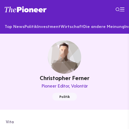
Top News
Politik
Investment
Wirtschaft
Die andere Meinung
In
Christopher Ferner
Pioneer Editor
Volontär
Politik
Vita