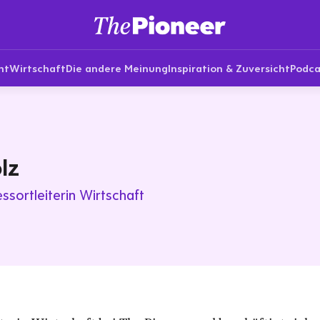
nt
Wirtschaft
Die andere Meinung
Inspiration & Zuversicht
Podca
lz
essortleiterin Wirtschaft