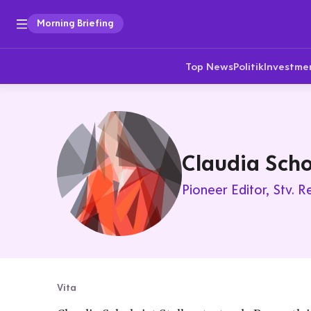
Morning Briefing
Top News
Politik
Investme
Claudia Scho
Pioneer Editor
Stv. R
Vita