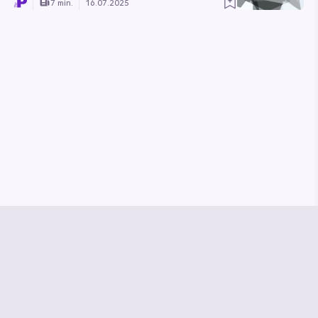
7 min.
16.07.2025
© Media Pioneer
Jobs
Impressum
Datenschutz
Vertrag kündigen
Hilfe & Kontakt
Vertrag widerrufen