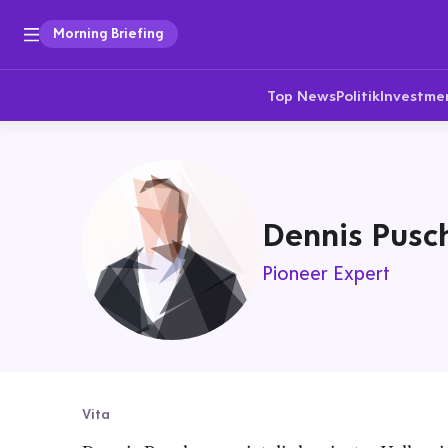
Morning Briefing
Top News
Politik
Investme
Dennis Pus
Pioneer Expert
Vita