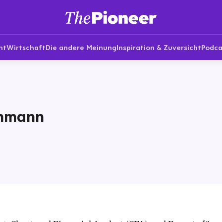
nt
Wirtschaft
Die andere Meinung
Inspiration & Zuversicht
Podca
chmann