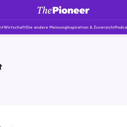
nt
Wirtschaft
Die andere Meinung
Inspiration & Zuversicht
Podca
t