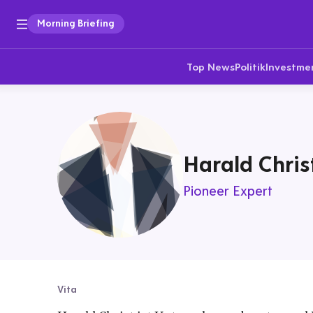
Morning Briefing
Top News
Politik
Investme
Harald Chris
Pioneer Expert
Vita