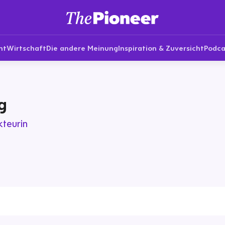
nt
Wirtschaft
Die andere Meinung
Inspiration & Zuversicht
Podca
g
teurin