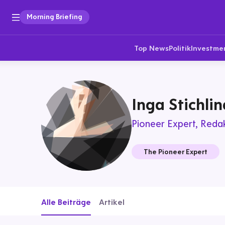
Morning Briefing
Top News
Politik
Investme
Inga Stichlin
Pioneer Expert
Redak
The Pioneer Expert
Alle Beiträge
Artikel