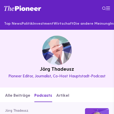
Top News
Politik
Investment
Wirtschaft
Die andere Meinung
In
Jörg Thadeusz
Pioneer Editor
Journalist, Co-Host Hauptstadt-Podcast
Alle Beiträge
Podcasts
Artikel
Jörg Thadeusz