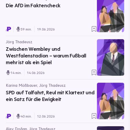
Die AfD im Faktencheck
39 min.
19.06.2026
Jörg Thadeusz
Zwischen Wembley und
Westfalenstadion – warum Fußball
mehr ist als ein Spiel
14 min.
14.06.2026
Karina Mößbauer, Jörg Thadeusz
SPD auf Talfahrt, Reul mit Klartext und
ein Satz für die Ewigkeit
40 min.
12.06.2026
Alev Doğan, Jörg Thadeusz