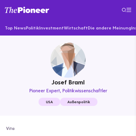
Top News
Politik
Investment
Wirtschaft
Die andere Meinung
In
Josef Braml
Pioneer Expert
Politikwissenschaftler
USA
Außenpolitik
Vita