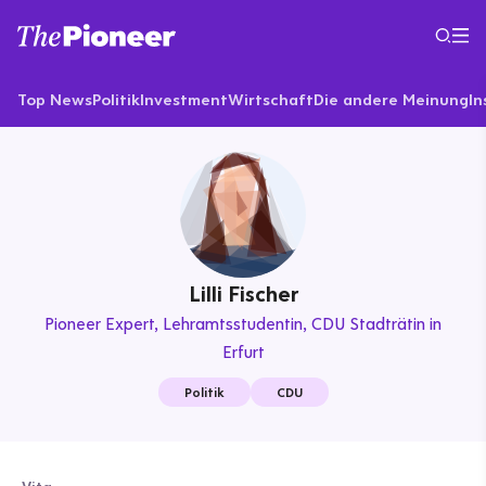
Top News
Politik
Investment
Wirtschaft
Die andere Meinung
In
Lilli Fischer
Pioneer Expert
Lehramtsstudentin, CDU Stadträtin in
Erfurt
Politik
CDU