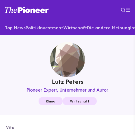
Top News
Politik
Investment
Wirtschaft
Die andere Meinung
In
Lutz Peters
Pioneer Expert
Unternehmer und Autor.
Klima
Wirtschaft
Vita