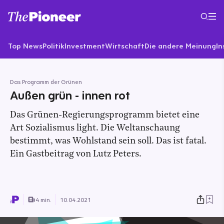
Top News
Politik
Investment
Wirtschaft
Die andere Meinung
In
Das Programm der Grünen
Außen grün - innen rot
Das Grünen-Regierungsprogramm bietet eine
Art Sozialismus light. Die Weltanschaung
bestimmt, was Wohlstand sein soll. Das ist fatal.
Ein Gastbeitrag von Lutz Peters.
4 min.
10.04.2021