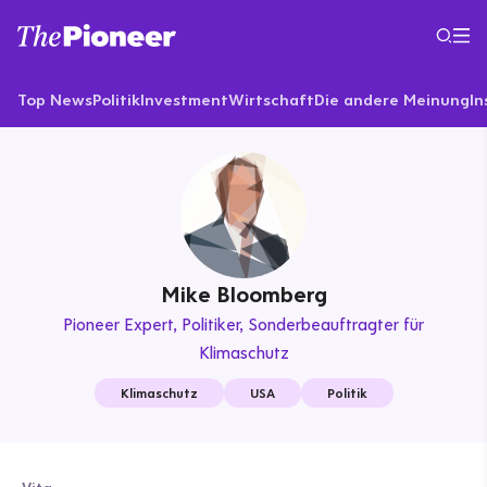
Top News
Politik
Investment
Wirtschaft
Die andere Meinung
In
Mike Bloomberg
Pioneer Expert
Politiker, Sonderbeauftragter für
Klimaschutz
Klimaschutz
USA
Politik