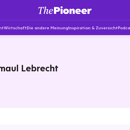
nt
Wirtschaft
Die andere Meinung
Inspiration & Zuversicht
Podca
maul Lebrecht