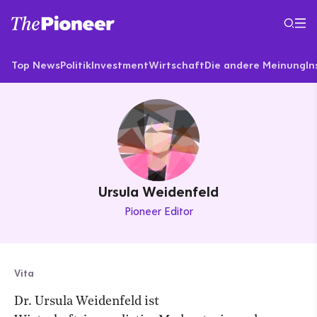
Top News
Politik
Investment
Wirtschaft
Die andere Meinung
In
Ursula Weidenfeld
Pioneer Editor
Vita
Dr. Ursula Weidenfeld ist