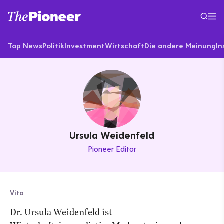
Top News
Politik
Investment
Wirtschaft
Die andere Meinung
In
Ursula Weidenfeld
Pioneer Editor
Vita
Dr. Ursula Weidenfeld ist