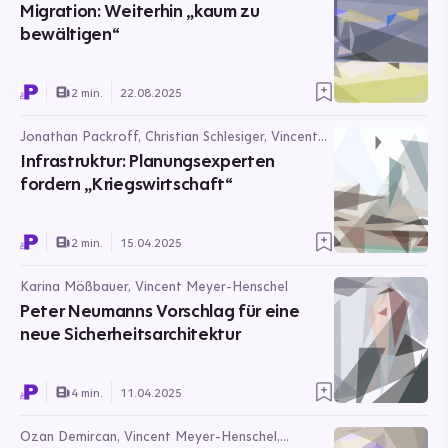
Migration: Weiterhin „kaum zu
bewältigen“
2 min.
22.08.2025
Jonathan Packroff, Christian Schlesiger, Vincent
Meyer-Henschel
Infrastruktur: Planungsexperten
fordern „Kriegswirtschaft“
2 min.
15.04.2025
Karina Mößbauer, Vincent Meyer-Henschel
Peter Neumanns Vorschlag für eine
neue Sicherheitsarchitektur
4 min.
11.04.2025
Ozan Demircan, Vincent Meyer-Henschel,