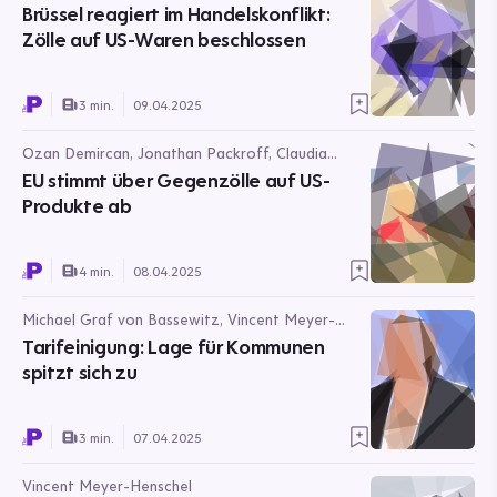
Jonathan Packroff
Brüssel reagiert im Handelskonflikt:
Zölle auf US-Waren beschlossen
3 min.
09.04.2025
Ozan Demircan, Jonathan Packroff, Claudia
Scholz, Vincent Meyer-Henschel
EU stimmt über Gegenzölle auf US-
Produkte ab
4 min.
08.04.2025
Michael Graf von Bassewitz, Vincent Meyer-
Henschel, Karina Mößbauer
Tarifeinigung: Lage für Kommunen
spitzt sich zu
3 min.
07.04.2025
Vincent Meyer-Henschel