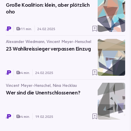
Schlesiger, Jan Schroeder, Jonas Kebsch, Ozan
Große Koalition: klein, aber plötzlich
Demircan, Michael Graf von Bassewitz, Lennart
oho
Roos, Vincent Meyer-Henschel, Luisa Nuhr
11 min.
24.02.2025
Alexander Wiedmann, Vincent Meyer-Henschel
23 Wahlkreissieger verpassen Einzug
4 min.
24.02.2025
Vincent Meyer-Henschel, Nina Hecklau
Wer sind die Unentschlossenen?
4 min.
19.02.2025