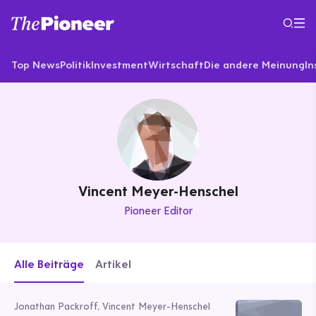
Top News
Politik
Investment
Wirtschaft
Die andere Meinung
In
Vincent Meyer-Henschel
Pioneer Editor
Alle Beiträge
Artikel
Jonathan Packroff, Vincent Meyer-Henschel