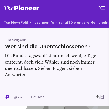
Top News
Politik
Investment
Wirtschaft
Die andere Meinung
In
Bundestagswahl
Wer sind die Unentschlossenen?
Die Bundestagswahl ist nur noch wenige Tage
entfernt, doch viele Wähler sind noch immer
unentschlossen. Sieben Fragen, sieben
Antworten.
4 min.
19.02.2025