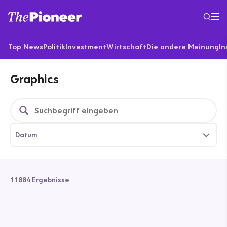
Top News
Politik
Investment
Wirtschaft
Die andere Meinung
In
Graphics
Datum
11884 Ergebnisse