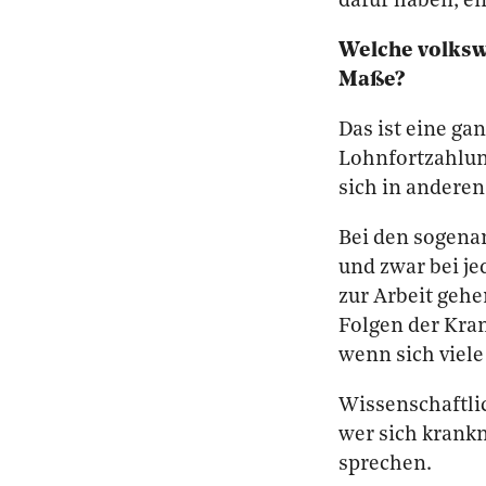
dafür haben, e
Welche volksw
Maße?
Das ist eine ga
Lohnfortzahlun
sich in andere
Bei den sogenan
und zwar bei je
zur Arbeit gehe
Folgen der Kran
wenn sich viel
Wissenschaftli
wer sich krank
sprechen.