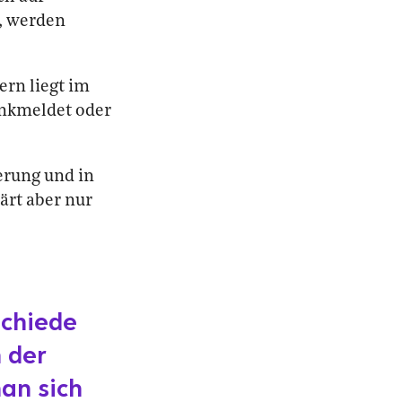
n, werden
ern liegt im
ankmeldet oder
erung und in
ärt aber nur
schiede
 der
an sich