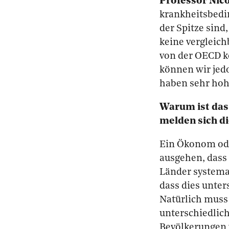
Professor Nico
krankheitsbedin
der Spitze sind
keine vergleich
von der OECD k
können wir jed
haben sehr hohe
Warum ist das
melden sich d
Ein Ökonom ode
ausgehen, dass
Länder systemat
dass dies unte
Natürlich muss
unterschiedlich
Bevölkerungen v