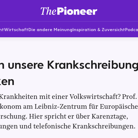
nt
Wirtschaft
Die andere Meinung
Inspiration & Zuversicht
Podca
h unsere Krankschreibun
ken
ankheiten mit einer Volkswirtschaft? Prof.
 Ökonom am Leibniz-Zentrum für Europäische
rschung. Hier spricht er über Karenztage,
ungen und telefonische Krankschreibungen.