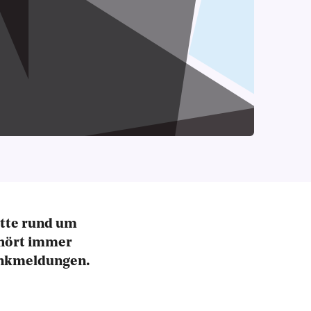
atte rund um
 hört immer
rankmeldungen.