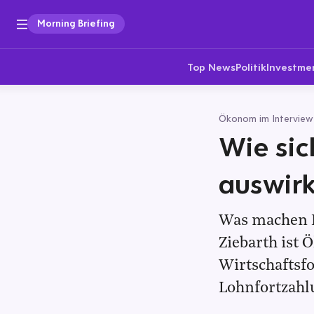
Morning Briefing
Top News
Politik
Investme
Ökonom im Interview
Wie sic
auswir
Was machen Kr
Ziebarth ist
Wirtschaftsfo
Lohnfortzahl