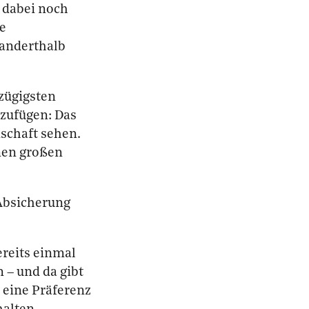
e dabei noch
ie
 anderthalb
zügigsten
nzufügen: Das
schaft sehen.
nen großen
 Absicherung
ereits einmal
 – und da gibt
 eine Präferenz