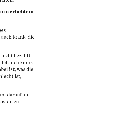
halten.
en in erhöhtem
ges
auch krank, die
nicht bezahlt –
ifel auch krank
ei ist, was die
lecht ist,
mt darauf an,
osten zu