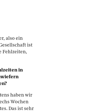
r, also ein
Gesellschaft ist
e Fehlzeiten,
lzeiten in
nwiefern
en?
stens haben wir
 sechs Wochen
es. Das ist sehr