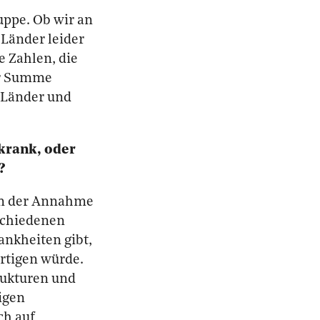
uppe. Ob wir an
-Länder leider
e Zahlen, die
er Summe
-Länder und
krank, oder
?
on der Annahme
schiedenen
ankheiten gibt,
rtigen würde.
rukturen und
ligen
ch auf