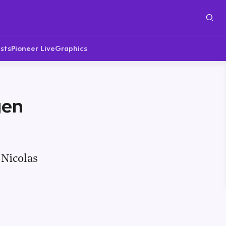
sts
Pioneer Live
Graphics
gen
 Nicolas