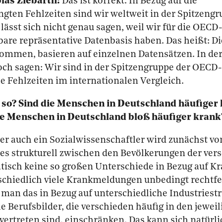
las Ziebarth:
Das ist korrekt. In Bezug auf die
gten Fehlzeiten sind wir weltweit in der Spitzengr
, lässt sich nicht genau sagen, weil wir für die OECD
bare repräsentative Datenbasis haben. Das heißt: Di
ommen, basieren auf einzelnen Datensätzen. In d
och sagen: Wir sind in der Spitzengruppe der OECD
 Fehlzeiten im internationalen Vergleich.
 so? Sind die Menschen in Deutschland häufiger 
ie Menschen in Deutschland bloß häufiger krank
r auch ein Sozialwissenschaftler wird zunächst v
 es strukturell zwischen den Bevölkerungen der ver
isch keine so großen Unterschiede in Bezug auf Kr
rschiedlich viele Krankmeldungen unbedingt rechtfe
 man das in Bezug auf unterschiedliche Industriest
e Berufsbilder, die verschieden häufig in den jewei
ertreten sind, einschränken. Das kann sich natürli