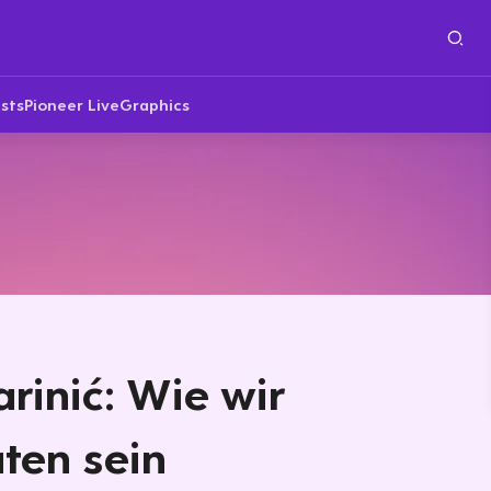
sts
Pioneer Live
Graphics
rinić: Wie wir
ten sein