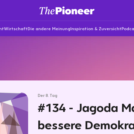
nt
Wirtschaft
Die andere Meinung
Inspiration & Zuversicht
Podca
Der 8. Tag
#134 - Jagoda Ma
bessere Demokra