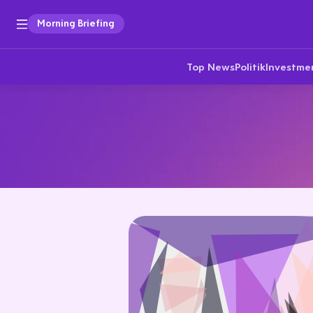
Morning Briefing
Top News
Politik
Investme