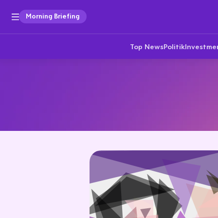
Morning Briefing
Top News
Politik
Investme