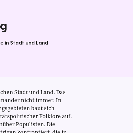
ig
se in Stadt und Land
chen Stadt und Land. Das
inander nicht immer. In
ngsgebieten baut sich
tätspolitischer Folklore auf.
nüber Populisten. Die
trigen konfrontiert, die in