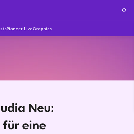
sts
Pioneer Live
Graphics
laudia Neu:
 für eine