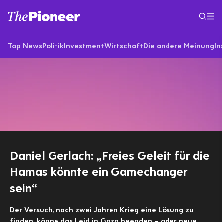
Top News
Politik
Investment
Wirtschaft
Die andere Meinung
In
Daniel Gerlach: „Freies Geleit für die
Hamas könnte ein Gamechanger
sein“
Der Versuch, nach zwei Jahren Krieg eine Lösung zu
finden, könne das Leid in Gaza beenden – oder neue