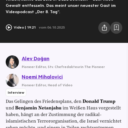
Gewalt entfesseln. Das meint unser neuester Gast im
Videopodcast „Der 8. Tag“.
Video
19:21
vom 06.10.2025
Alev Doğan
Pioneer Editor
,
Stv. Chefredakteurin The Pioneer
Noemi Mihalovici
Pioneer Editor
,
Head of Video
Interview
Das Gelingen des Friedensplans, den
Donald Trump
und
Benjamin Netanjahu
im Weißen Haus vorgestellt
haben, hängt an der Zustimmung der radikal-
islamistischen Terrororganisation, die Israel vernichtet