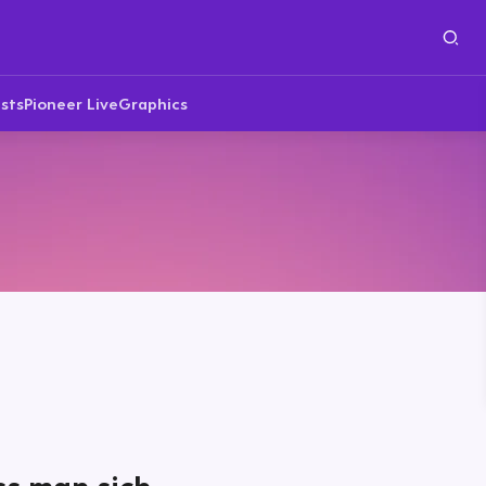
sts
Pioneer Live
Graphics