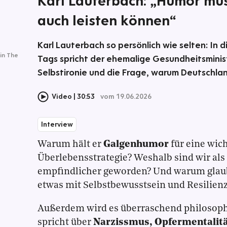
Karl Lauterbach: „Humor mu
auch leisten können“
Karl Lauterbach so persönlich wie selten: In 
in The
Tags spricht der ehemalige Gesundheitsminis
Selbstironie und die Frage, warum Deutschland
Video
30:53
vom 19.06.2026
Interview
Warum hält er
Galgenhumor
für eine wic
Überlebensstrategie? Weshalb sind wir als
empfindlicher geworden? Und warum glaub
etwas mit Selbstbewusstsein und Resilienz
Außerdem wird es überraschend philosoph
spricht über
Narzissmus, Opfermentalitä