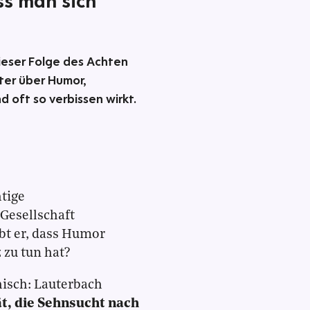
ss man sich
dieser Folge des Achten
ter über Humor,
 oft so verbissen wirkt.
htige
 Gesellschaft
t er, dass Humor
 zu tun hat?
isch: Lauterbach
t, die Sehnsucht nach