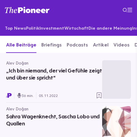
Top News
Politik
Investment
Wirtschaft
Die andere Meinung
In
Alle Beiträge
Briefings
Podcasts
Artikel
Videos
Alev Doğan
„Ich bin niemand, der viel Gefühle zeigt
und über sie spricht“
36 min.
05.11.2022
Alev Doğan
Sahra Wagenknecht, Sascha Lobo und
Quallen