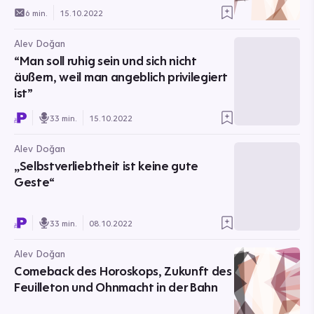
6 min.
15.10.2022
Alev Doğan
“Man soll ruhig sein und sich nicht
äußern, weil man angeblich privilegiert
ist”
33 min.
15.10.2022
Alev Doğan
„Selbstverliebtheit ist keine gute
Geste“
33 min.
08.10.2022
Alev Doğan
Comeback des Horoskops, Zukunft des
Feuilleton und Ohnmacht in der Bahn