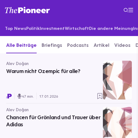
Top News
Politik
Investment
Wirtschaft
Die andere Meinung
In
Alle Beiträge
Briefings
Podcasts
Artikel
Videos
Alev Doğan
Warum nicht Ozempic für alle?
47 min.
17.01.2026
Alev Doğan
Chancen für Grönland und Trauer über
Adidas