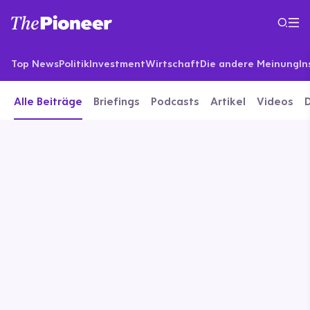
Top News
Politik
Investment
Wirtschaft
Die andere Meinung
In
Alle Beiträge
Briefings
Podcasts
Artikel
Videos