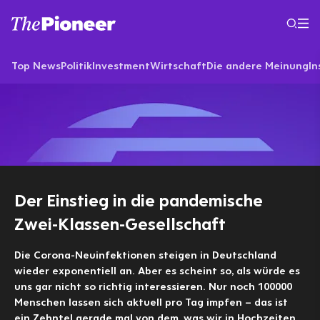
Top News
Politik
Investment
Wirtschaft
Die andere Meinung
In
Der Einstieg in die pandemische
Zwei-Klassen-Gesellschaft
Die Corona-Neuinfektionen steigen in Deutschland
wieder exponentiell an. Aber es scheint so, als würde es
uns gar nicht so richtig interessieren. Nur noch 100000
Menschen lassen sich aktuell pro Tag impfen – das ist
ein Zehntel gerade mal von dem, was wir in Hochzeiten