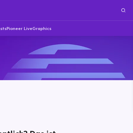
sts
Pioneer Live
Graphics