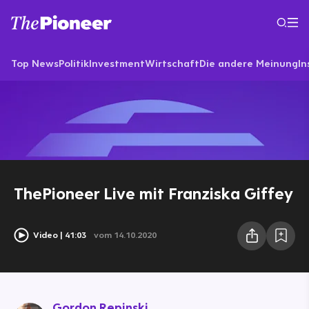
Top News
Politik
Investment
Wirtschaft
Die andere Meinung
In
ThePioneer Live mit Franziska Giffey
Video
41:03
vom 14.10.2020
Gordon Repinski