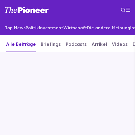
Top News
Politik
Investment
Wirtschaft
Die andere Meinung
In
Alle Beiträge
Briefings
Podcasts
Artikel
Videos