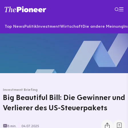
Top News
Politik
Investment
Wirtschaft
Die andere Meinung
In
Investment Briefing
Big Beautiful Bill: Die Gewinner und
Verlierer des US-Steuerpakets
8 min.
04.07.2025