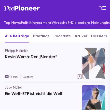
Top News
Politik
Investment
Wirtschaft
Die andere Meinung
In
Alle Beiträge
Briefings
Podcasts
Artikel
Dossiers
Philipp Heinrich
Kevin Warsh: Der „Blender“
13 min.
Gestern
Josy Müller
Ein Welt-ETF ist nicht die Welt