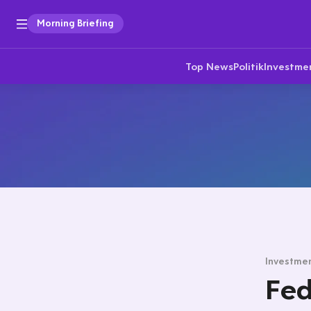
Morning Briefing
Top News
Politik
Investme
Investmen
Fed