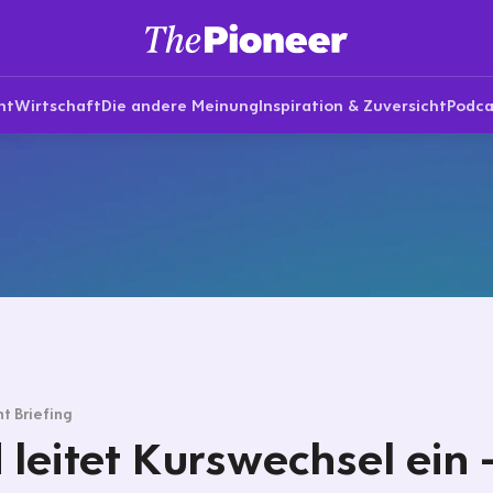
nt
Wirtschaft
Die andere Meinung
Inspiration & Zuversicht
Podca
t Briefing
 leitet Kurswechsel ein 