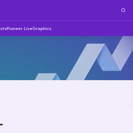
sts
Pioneer Live
Graphics
–