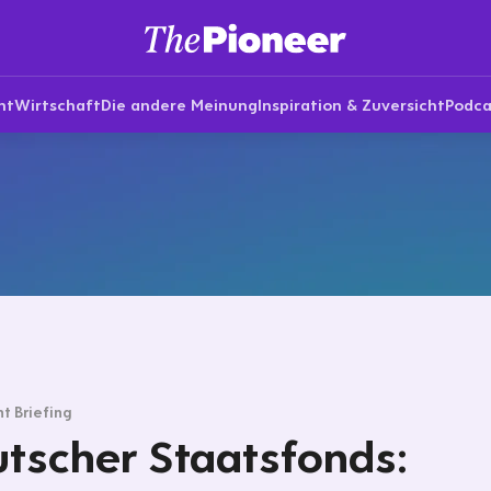
nt
Wirtschaft
Die andere Meinung
Inspiration & Zuversicht
Podca
t Briefing
tscher Staatsfonds: