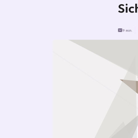
Sic
9 min.