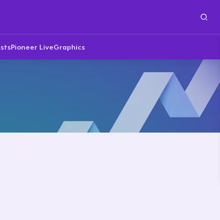
sts
Pioneer Live
Graphics