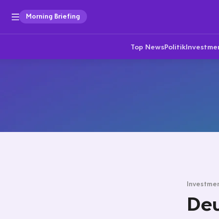
Morning Briefing
Top News
Politik
Investme
Investmen
Deu