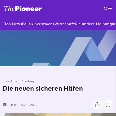
Top News
Politik
Investment
Wirtschaft
Die andere Meinung
In
Investment Briefing
Die neuen sicheren Häfen
12 min.
03.12.2025